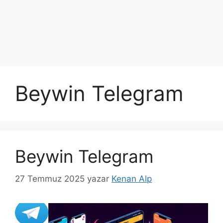
Beywin Telegram
Beywin Telegram
27 Temmuz 2025
yazar
Kenan Alp