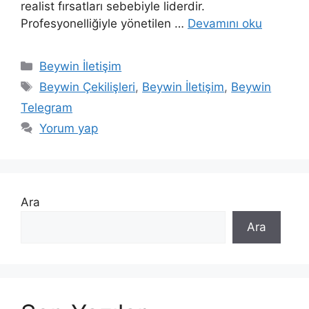
realist fırsatları sebebiyle liderdir.
Profesyonelliğiyle yönetilen …
Devamını oku
Kategoriler
Beywin İletişim
Etiketler
Beywin Çekilişleri
,
Beywin İletişim
,
Beywin
Telegram
Yorum yap
Ara
Ara