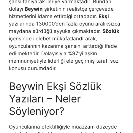
şansı tanıyarak ileriye varmaktadır. Bundan
dolayı
Beywin
şirketinin realistçe çerçevede
hizmetlerini idame ettirdiği ortadadır.
Ekşi
yazılarında 130000’den fazla oyunu aralıksızca
meydana sürdüğü ayyuka çıkmaktadır.
Sözlük
içerisinde ilelebet mükafatlandırarak,
oyuncularının kazanma şansını arttırdığı ifade
edilmektedir. Dolayısıyla %97’yi aşkın
memnuniyetiyle liderliği ele geçirmiş tarafı söz
konusu durumdadır.
Beywin Ekşi Sözlük
Yazıları – Neler
Söyleniyor?
Oyuncularına efektifliğiyle muazzam düzeyde