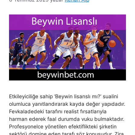
Etkileyiciliğe sahip ‘Beywin lisanslı mı?’ sualini
olumluca yanıtlandırarak kayda değer yapıdadır.
Fevkaladedeki tarafını realist fırsatlarıyla
harman ederek faal durumda vuku bulmaktadır.
Profesyonelce yönetilen efektiflikteki şirketin
sektörü domine eden tarafı söz konusudur. Zira