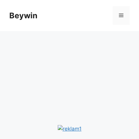
İçeriğe
atla
Beywin
Menü