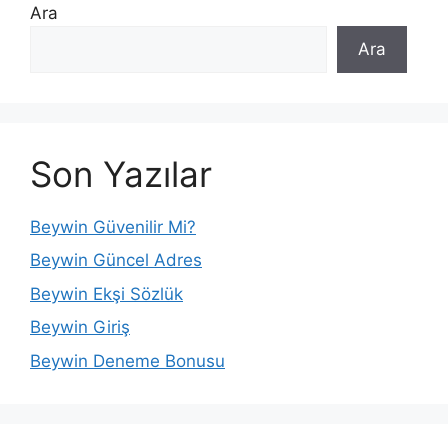
Ara
Ara
Son Yazılar
Beywin Güvenilir Mi?
Beywin Güncel Adres
Beywin Ekşi Sözlük
Beywin Giriş
Beywin Deneme Bonusu