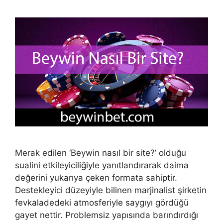
Merak edilen ‘Beywin nasıl bir site?’ olduğu
sualini etkileyiciliğiyle yanıtlandırarak daima
değerini yukarıya çeken formata sahiptir.
Destekleyici düzeyiyle bilinen marjinalist şirketin
fevkaladedeki atmosferiyle saygıyı gördüğü
gayet nettir. Problemsiz yapısında barındırdığı