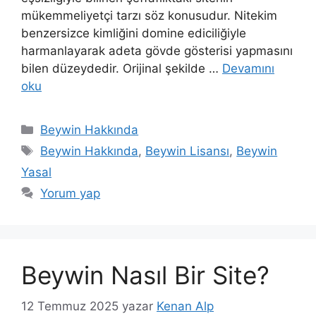
mükemmeliyetçi tarzı söz konusudur. Nitekim
benzersizce kimliğini domine ediciliğiyle
harmanlayarak adeta gövde gösterisi yapmasını
bilen düzeydedir. Orijinal şekilde …
Devamını
oku
Kategoriler
Beywin Hakkında
Etiketler
Beywin Hakkında
,
Beywin Lisansı
,
Beywin
Yasal
Yorum yap
Beywin Nasıl Bir Site?
12 Temmuz 2025
yazar
Kenan Alp