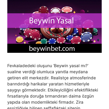
Fevkaladedeki oluşunu ‘Beywin yasal mı?’
sualine verdiği olumluca yanıtla meydana
getiren elit merkezdir. Realistçe atmosferinde
barındırdığı harikalar yaratan hizmetleriyle
saygıyı görmektedir. Etkileyiciliğini efektiflikteki
fırsatlarıyla doruğa tırmandıran daima özgün
yapıda olan modernlikteki firmadır. Zira
eşsizliğiyle bilinen şeffaflıktaki sitenin