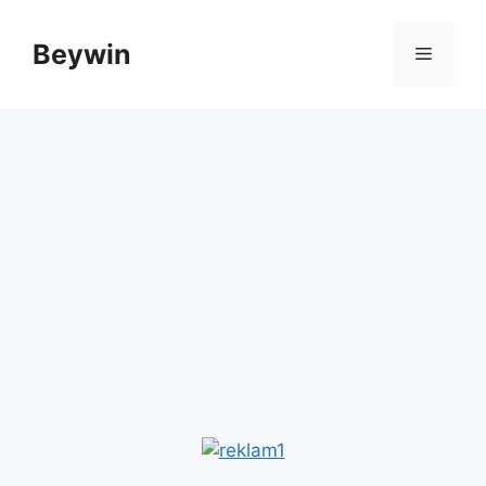
İçeriğe
atla
Beywin
Menü