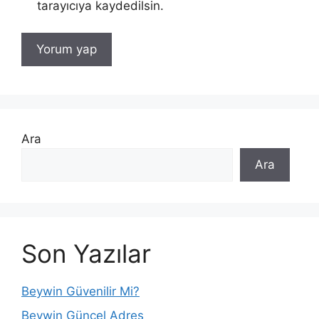
tarayıcıya kaydedilsin.
Ara
Ara
Son Yazılar
Beywin Güvenilir Mi?
Beywin Güncel Adres