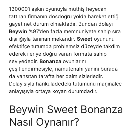
130000’i aşkın oyunuyla müthiş heyecan
tattıran firmanın dosdoğru yolda hareket ettiği
gayet net durum olmaktadır. Bundan dolayı
Beywin
%97’den fazla memnuniyete sahip sıra
dışılığıyla tanınan mekandır.
Sweet
oyununu
efektifçe tutumda problemsiz düzeyde takdim
ederek ileriye doğru varan formata sahip
seviyededir.
Bonanza
oyunlarını
çeşitlendirmesiyle, namütenahi yanını burada
da yansıtan tarafta her daim sizlerledir.
Dolayısıyla harikuladedeki tutumunu marjinalce
anlayışıyla ortaya koyan durumdadır.
Beywin Sweet Bonanza
Nasıl Oynanır?