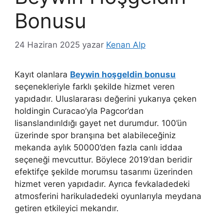
Bonusu
24 Haziran 2025
yazar
Kenan Alp
Kayıt olanlara
Beywin hoşgeldin bonusu
seçenekleriyle farklı şekilde hizmet veren
yapıdadır. Uluslararası değerini yukarıya çeken
holdingin Curacao’yla Pagcor’dan
lisanslandırıldığı gayet net durumdur. 100’ün
üzerinde spor branşına bet alabileceğiniz
mekanda aylık 50000’den fazla canlı iddaa
seçeneği mevcuttur. Böylece 2019’dan beridir
efektifçe şekilde morumsu tasarımı üzerinden
hizmet veren yapıdadır. Ayrıca fevkaladedeki
atmosferini harikuladedeki oyunlarıyla meydana
getiren etkileyici mekandır.