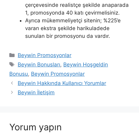
çerçevesinde realistçe şekilde anaparada
1, promosyonda 40 katı çevirmelisiniz.
Ayrıca mükemmeliyetçi sitenin; %225’e
varan ekstra şekilde harikuladede
sunulan bir promosyonu da vardır.
Kategoriler
Beywin Promosyonlar
Etiketler
Beywin Bonusları
,
Beywin Hoşgeldin
Bonusu
,
Beywin Promosyonlar
Beywin Hakkında Kullanıcı Yorumlar
Beywin İletişim
Yorum yapın